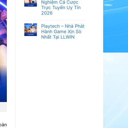
Nghiệm Cá Cược
Trực Tuyến Uy Tín
2026
Playtech – Nhà Phát
Hành Game Xịn Sò
Nhất Tại LLWIN
oàn