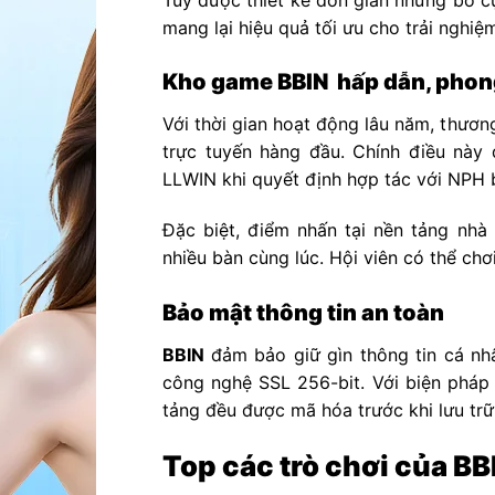
mang lại hiệu quả tối ưu cho trải nghi
Kho game BBIN hấp dẫn, phon
Với thời gian hoạt động lâu năm, thươn
trực tuyến hàng đầu. Chính điều này 
LLWIN khi quyết định hợp tác với NPH
Đặc biệt, điểm nhấn tại nền tảng nhà 
nhiều bàn cùng lúc. Hội viên có thể ch
Bảo mật thông tin an toàn
BBIN
đảm bảo giữ gìn thông tin cá nh
công nghệ SSL 256-bit. Với biện pháp t
tảng đều được mã hóa trước khi lưu trữ 
Top các trò chơi của BB