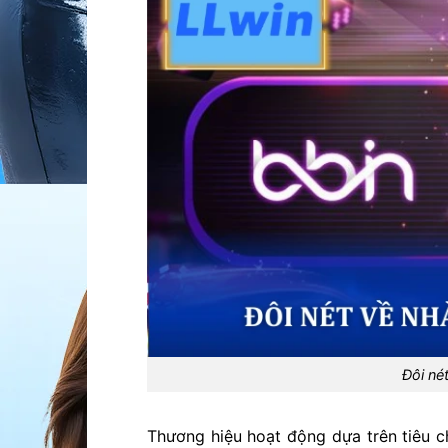
Đôi né
Thương hiệu hoạt động dựa trên tiêu c