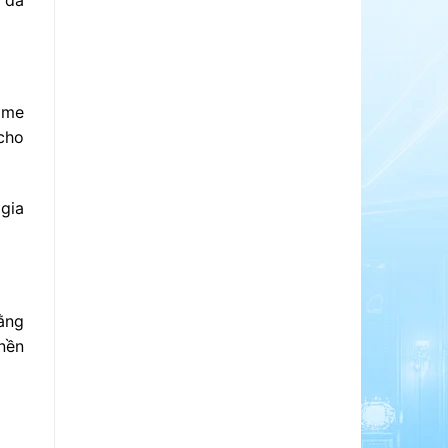
ame
cho
gia
ằng
nền