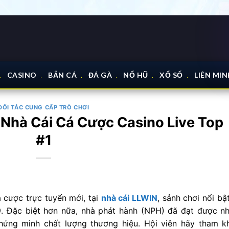
CASINO
BẮN CÁ
ĐÁ GÀ
NỔ HŨ
XỔ SỐ
LIÊN MIN
ĐỐI TÁC CUNG CẤP TRÒ CHƠI
 Nhà Cái Cá Cược Casino Live Top
#1
 cược trực tuyến mới, tại
nhà cái LLWIN
, sảnh chơi nổi bậ
. Đặc biệt hơn nữa, nhà phát hành (NPH) đã đạt được nh
hứng minh chất lượng thương hiệu. Hội viên hãy tham k