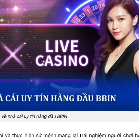
t về nhà cái uy tín hàng đầu BBIN
hí và thực hiện sứ mệnh mang lại trải nghiệm người chơi h