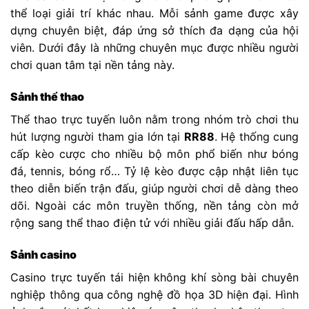
thể loại giải trí khác nhau. Mỗi sảnh game được xây
dựng chuyên biệt, đáp ứng sở thích đa dạng của hội
viên. Dưới đây là những chuyên mục được nhiều người
chơi quan tâm tại nền tảng này.
Sảnh thể thao
Thể thao trực tuyến luôn nằm trong nhóm trò chơi thu
hút lượng người tham gia lớn tại
RR88
. Hệ thống cung
cấp kèo cược cho nhiều bộ môn phổ biến như bóng
đá, tennis, bóng rổ… Tỷ lệ kèo được cập nhật liên tục
theo diễn biến trận đấu, giúp người chơi dễ dàng theo
dõi. Ngoài các môn truyền thống, nền tảng còn mở
rộng sang thể thao điện tử với nhiều giải đấu hấp dẫn.
Sảnh casino
Casino trực tuyến tái hiện không khí sòng bài chuyên
nghiệp thông qua công nghệ đồ họa 3D hiện đại. Hình