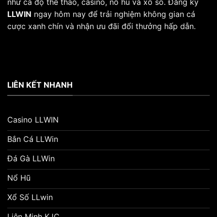
như cá độ thể thao, casino, nổ hũ và xổ số.
Đăng ký
LLWIN
ngay hôm nay để trải nghiệm không gian cá
cược xanh chín và nhận ưu đãi đổi thưởng hấp dẫn.
LIÊN KẾT NHANH
Casino LLWIN
Bắn Cá LLWin
Đá Gà LLWin
Nổ Hũ
Xổ Số LLwin
Liên Minh KJC