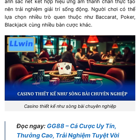
ảnh sắc nét kết hợp hiệu ứng âm thanh chân thực tạo
nên trải nghiệm giải trí sống động. Người chơi có thể
lựa chọn nhiều trò quen thuộc như Baccarat, Poker,
Blackjack cùng nhiều bàn cược khác.
Casino thiết kế như sòng bài chuyên nghiệp
Đọc ngay:
GG88 – Cá Cược Uy Tín,
Thưởng Cao, Trải Nghiệm Tuyệt Vời