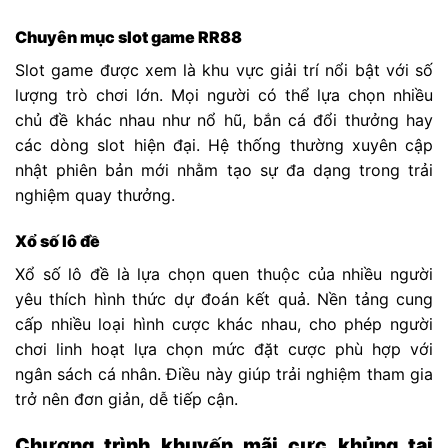
Chuyên mục slot game RR88
Slot game được xem là khu vực giải trí nổi bật với số
lượng trò chơi lớn. Mọi người có thể lựa chọn nhiều
chủ đề khác nhau như nổ hũ, bắn cá đổi thưởng hay
các dòng slot hiện đại. Hệ thống thường xuyên cập
nhật phiên bản mới nhằm tạo sự đa dạng trong trải
nghiệm quay thưởng.
Xổ số lô đề
Xổ số lô đề là lựa chọn quen thuộc của nhiều người
yêu thích hình thức dự đoán kết quả. Nền tảng cung
cấp nhiều loại hình cược khác nhau, cho phép người
chơi linh hoạt lựa chọn mức đặt cược phù hợp với
ngân sách cá nhân. Điều này giúp trải nghiệm tham gia
trở nên đơn giản, dễ tiếp cận.
Chương trình khuyến mãi cực khủng tại