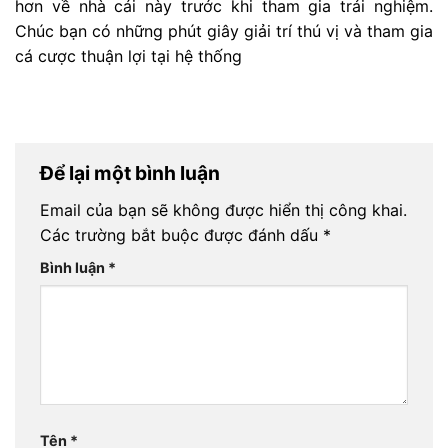
hơn về nhà cái này trước khi tham gia trải nghiệm.
Chúc bạn có những phút giây giải trí thú vị và tham gia
cá cược thuận lợi tại hệ thống
Để lại một bình luận
Email của bạn sẽ không được hiển thị công khai.
Các trường bắt buộc được đánh dấu
*
Bình luận
*
Tên
*