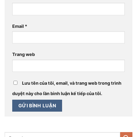
Email
*
Trang web
Lưu tên của tôi, email, và trang web trong trình
duyệt này cho lần bình luận kế tiếp của tôi.