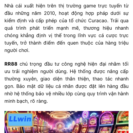
Nhà cái xuất hiện trên thị trường game trực tuyến từ
đầu những năm 2010, hoạt động hợp pháp dưới sự
kiểm định và cấp phép của tổ chức Curacao. Trải qua
quá trình phát triển mạnh mẽ, thương hiệu nhanh
chóng khẳng định vị thế trong lĩnh vực cá cược trực
tuyến, trở thành điểm đến quen thuộc của hàng triệu
người chơi.
RR88
chú trọng đầu tư công nghệ hiện đại nhằm tối
ưu trải nghiệm người dùng. Hệ thống được nâng cấp
thường xuyên, giao diện thân thiện, thao tác nhanh
gọn. Bảo mật dữ liệu cá nhân được đặt lên hàng đầu
nhờ hệ thống bảo vệ nhiều lớp cùng quy trình vận hành
minh bạch, rõ ràng.