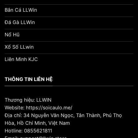
Bắn Cá LLWin
Đá Gà LLWin
Nổ Hũ
Xổ Số LLwin
Liên Minh KJC
THÔNG TIN LIÊN HỆ
Thương hiệu:
LLWIN
Website:
https://soicaulo.me/
Địa chỉ: 34 Nguyễn Văn Ngọc, Tân Thành, Phú Thọ
Hòa, Hồ Chí Minh, Việt Nam
Hotline: 0855621811