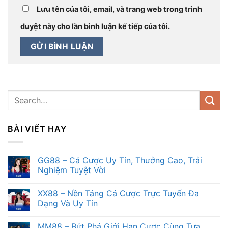
Lưu tên của tôi, email, và trang web trong trình
duyệt này cho lần bình luận kế tiếp của tôi.
BÀI VIẾT HAY
GG88 – Cá Cược Uy Tín, Thưởng Cao, Trải
Nghiệm Tuyệt Vời
XX88 – Nền Tảng Cá Cược Trực Tuyến Đa
Dạng Và Uy Tín
MM88 – Bứt Phá Giới Hạn Cược Cùng Tựa