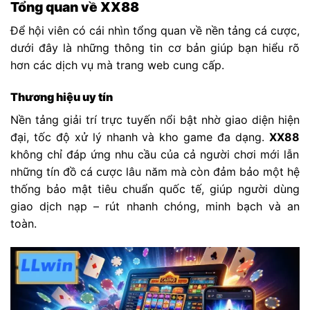
Tổng quan về XX88
Để hội viên có cái nhìn tổng quan về nền tảng cá cược,
dưới đây là những thông tin cơ bản giúp bạn hiểu rõ
hơn các dịch vụ mà trang web cung cấp.
Thương hiệu uy tín
Nền tảng giải trí trực tuyến nổi bật nhờ giao diện hiện
đại, tốc độ xử lý nhanh và kho game đa dạng.
XX88
không chỉ đáp ứng nhu cầu của cả người chơi mới lẫn
những tín đồ cá cược lâu năm mà còn đảm bảo một hệ
thống bảo mật tiêu chuẩn quốc tế, giúp người dùng
giao dịch nạp – rút nhanh chóng, minh bạch và an
toàn.