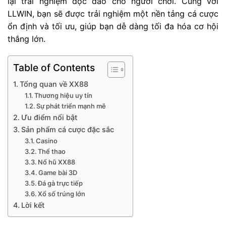
lại trải nghiệm độc đáo cho người chơi. Cùng với
LLWIN, bạn sẽ được trải nghiệm một nền tảng cá cược
ổn định và tối ưu, giúp bạn dễ dàng tối đa hóa cơ hội
thắng lớn.
Table of Contents
Tổng quan về XX88
Thương hiệu uy tín
Sự phát triển mạnh mẽ
Ưu điểm nổi bật
Sản phẩm cá cược đặc sắc
Casino
Thể thao
Nổ hũ XX88
Game bài 3D
Đá gà trực tiếp
Xổ số trúng lớn
Lời kết