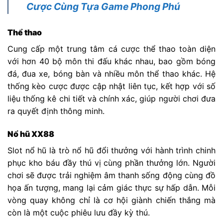
Cược Cùng Tựa Game Phong Phú
Thể thao
Cung cấp một trung tâm cá cược thể thao toàn diện
với hơn 40 bộ môn thi đấu khác nhau, bao gồm bóng
đá, đua xe, bóng bàn và nhiều môn thể thao khác. Hệ
thống kèo cược được cập nhật liên tục, kết hợp với số
liệu thống kê chi tiết và chính xác, giúp người chơi đưa
ra quyết định thông minh.
Nổ hũ XX88
Slot nổ hũ là trò nổ hũ đổi thưởng với hành trình chinh
phục kho báu đầy thú vị cùng phần thưởng lớn. Người
chơi sẽ được trải nghiệm âm thanh sống động cùng đồ
họa ấn tượng, mang lại cảm giác thực sự hấp dẫn. Mỗi
vòng quay không chỉ là cơ hội giành chiến thắng mà
còn là một cuộc phiêu lưu đầy kỳ thú.