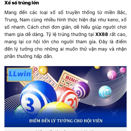
Xổ số trúng lớn
Mang đến các loại xổ số truyền thống từ miền Bắc,
Trung, Nam cùng nhiều hình thức hiện đại như keno, xổ
số nhanh. Cách chơi đơn giản, dễ hiểu giúp người chơi
tham gia dễ dàng. Tỷ lệ trúng thưởng tại
XX88
rất cao,
mang lại cơ hội lớn cho người tham gia. Đây là điểm
đến lý tưởng cho những ai muốn thử vận may và nhận
phần thưởng hấp dẫn.